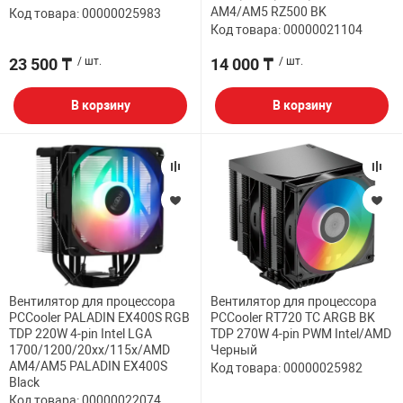
AM4/AM5 RZ500 BK
Код товара: 00000025983
Код товара: 00000021104
23 500 ₸
/ шт.
14 000 ₸
/ шт.
В корзину
В корзину
Вентилятор для процессора
Вентилятор для процессора
PCCooler PALADIN EX400S RGB
PCCooler RT720 TC ARGB BK
TDP 220W 4-pin Intel LGA
TDP 270W 4-pin PWM Intel/AMD
1700/1200/20xx/115x/AMD
Черный
AM4/AM5 PALADIN EX400S
Код товара: 00000025982
Black
Код товара: 00000022074