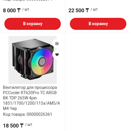
8 000 ₸
/ шт.
22 500 ₸
/ шт.
В корзину
В корзину
Вентилятор для процессора
PCCooler RT620Pro TC ARGB
BK TDP 265W 4pin
1851/1700/1200/115x/AM5/A
M4 Чер
Код товара: 00000026361
18 500 ₸
/ шт.