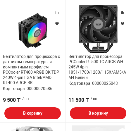
НТЫ
PCI АДАПТЕРЫ
CD-DVD ДИСКИ
USB АДАПТЕР
ЛЯ ДОМА
ЛЕНТА ДЛЯ ЧЕ
USB ХАБЫ
ОВАЯ ТЕХНИКА
CARD RIDER
Вентилятор для процессора с
Вентилятор для процессора
датчиком температуры и
PCCooler RT500 TC ARGB WH
ОМ
компактным профилем
245W 4pin
НАБОР ДЛЯ СТ
PCCooler RT400 ARGB BK TDP
1851/1700/1200/115X/AM5/A
240W 4-pin LGA Intel/AMD
M4 Белый
RT400 ARGB BK
Код товара: 00000025043
Код товара: 00000020586
9 500 ₸
/ шт.
11 500 ₸
/ шт.
В корзину
В корзину