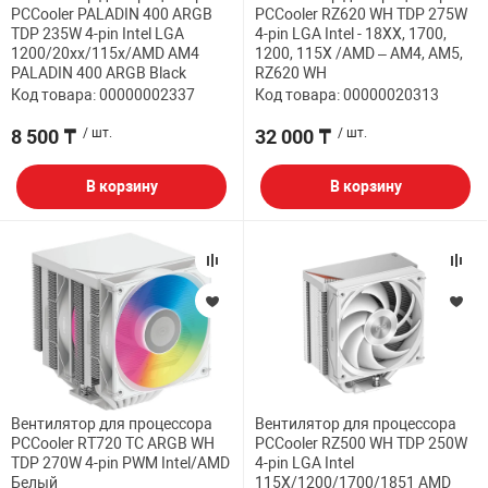
PCCooler PALADIN 400 ARGB
PCCooler RZ620 WH TDP 275W
TDP 235W 4-pin Intel LGA
4-pin LGA Intel - 18XX, 1700,
1200/20xx/115x/AMD AM4
1200, 115X /AMD – AM4, AM5,
PALADIN 400 ARGB Black
RZ620 WH
Код товара: 00000002337
Код товара: 00000020313
8 500 ₸
/ шт.
32 000 ₸
/ шт.
В корзину
В корзину
Вентилятор для процессора
Вентилятор для процессора
PCCooler RT720 TC ARGB WH
PCCooler RZ500 WH TDP 250W
TDP 270W 4-pin PWM Intel/AMD
4-pin LGA Intel
Белый
115X/1200/1700/1851 AMD