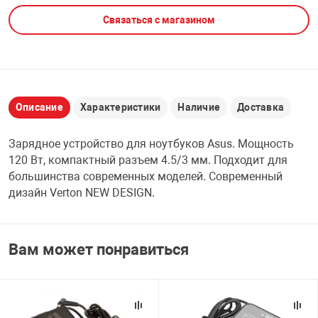
Связаться с магазином
НТЫ
PCI АДАПТЕРЫ
CD-DVD ДИСКИ
USB АДАПТЕР
ЛЯ ДОМА
ЛЕНТА ДЛЯ ЧЕ
USB ХАБЫ
Описание
Характеристики
Наличие
Доставка
ОВАЯ ТЕХНИКА
CARD RIDER
Зарядное устройство для ноутбуков Asus. Мощность
ОМ
120 Вт, компактный разъем 4.5/3 мм. Подходит для
НАБОР ДЛЯ СТ
большинства современных моделей. Современный
дизайн Verton NEW DESIGN.
Вам может понравиться