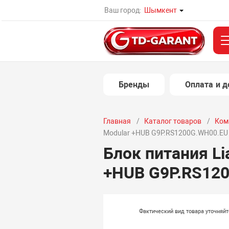
Ваш город:
Шымкент
Бренды
Оплата и д
Главная
Каталог товаров
Ком
Modular +HUB G9P.RS1200G.WH00.EU 
Блок питания Li
+HUB G9P.RS120
Фактический вид товара уточняй