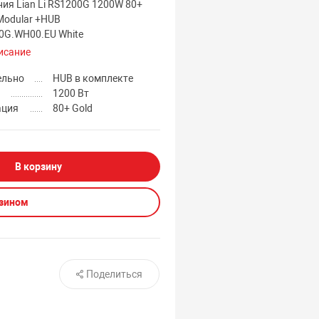
ния Lian Li RS1200G 1200W 80+
Modular +HUB
0G.WH00.EU White
исание
ельно
HUB в комплекте
1200 Вт
ация
80+ Gold
В корзину
азином
Поделиться