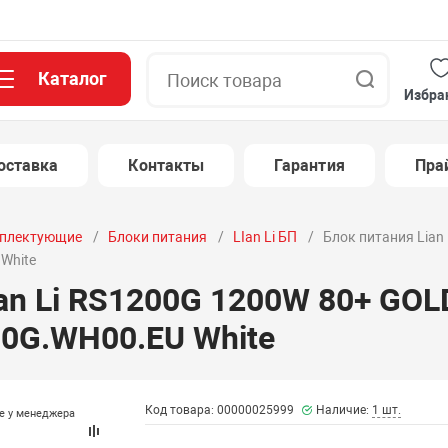
Каталог
Поиск
Избра
оставка
Контакты
Гарантия
Пра
плектующие
Блоки питания
LIan Li БП
Блок питания Lian
White
an Li RS1200G 1200W 80+ GOLD
0G.WH00.EU White
Код товара: 00000025999
Наличие:
1 шт.
те у менеджера