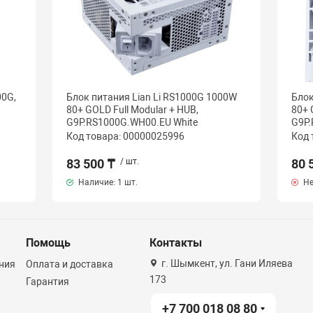
00G,
Блок питания Lian Li RS1000G 1000W
Блок
80+ GOLD Full Modular + HUB,
80+ 
G9P.RS1000G.WH00.EU White
G9P.
Код товара: 00000025996
Код 
83 500 ₸
/ шт.
80 
Наличие:
1 шт.
Не
Помощь
Контакты
г. Шымкент, ул. Гани Иляева
ния
Оплата и доставка
173
Гарантия
+7 700 018 08 80