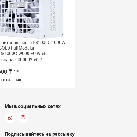
 питания Lian Li RS1000G 1000W
Блок питания Lian Li 
GOLD Full Modular
80+ GOLD Full Modular+
RS1000G.W000.EU White
G9P.RS1200G.BH00.EU B
товара: 00000025997
Код товара: 000000259
500 ₸
/ шт.
92 000 ₸
/ шт.
т в наличии
Нет в наличии
Мы в социальных сетях
Подписывайтесь на рассылку