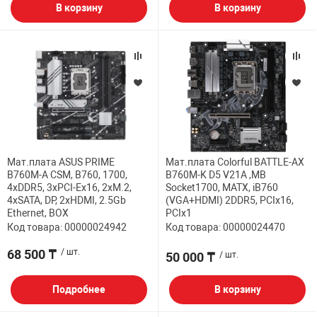
В корзину
В корзину
Мат.плата ASUS PRIME
Мат.плата Colorful BATTLE-AX
B760M-A CSM, B760, 1700,
B760M-K D5 V21A ,MB
4xDDR5, 3xPCI-Ex16, 2xM.2,
Socket1700, MATX, iB760
4xSATA, DP, 2xHDMI, 2.5Gb
(VGA+HDMI) 2DDR5, PCIx16,
Ethernet, BOX
PCIx1
Код товара: 00000024942
Код товара: 00000024470
68 500 ₸
/ шт.
50 000 ₸
/ шт.
Подробнее
В корзину