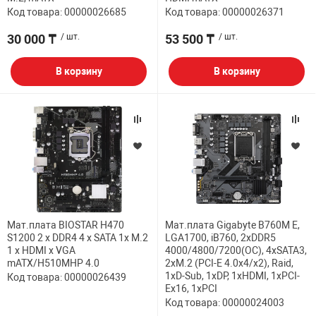
Код товара: 00000026685
Код товара: 00000026371
30 000 ₸
/ шт.
53 500 ₸
/ шт.
В корзину
В корзину
Мат.плата BIOSTAR H470
Мат.плата Gigabyte B760M E,
S1200 2 x DDR4 4 x SATA 1x M.2
LGA1700, iB760, 2xDDR5
1 x HDMI x VGA
4000/4800/7200(OC), 4xSATA3,
mATX/H510MHP 4.0
2xM.2 (PCI-E 4.0x4/x2), Raid,
1xD-Sub, 1хDP, 1xHDMI, 1xPCI-
Код товара: 00000026439
Ex16, 1xPCI
Код товара: 00000024003