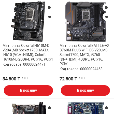
Мат.плата Colorful H610M-D
Мат.плата Colorful BATTLE-AX
V20A ,MB Socket1700, MATX,
B760M-PLUS WIFI D5 V20 ,MB
iH610 (VGA+HDMI), Colorful
Socket1700, MATX, iB760
H610M-D 2DDR4, PCIx16, PCIx1
(DP+HDMI) 4DDR5, PCIx16,
PCIx1
Код товара: 00000024471
Код товара: 00000024468
34 500 ₸
/ шт.
72 500 ₸
/ шт.
В корзину
В корзину