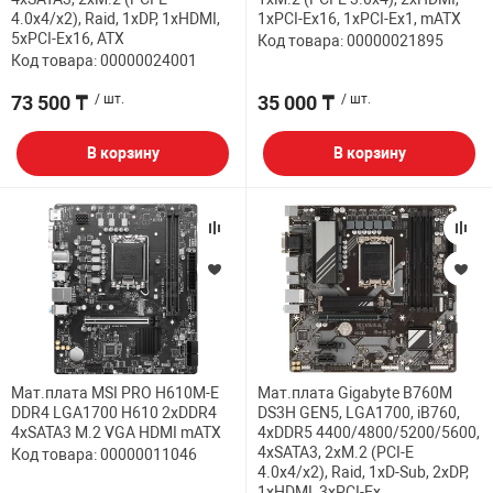
4.0x4/x2), Raid, 1хDP, 1xHDMI,
1xPCI-Ex16, 1xPCI-Ex1, mATX
5xPCI-Ex16, ATX
Код товара: 00000021895
Код товара: 00000024001
73 500 ₸
/ шт.
35 000 ₸
/ шт.
В корзину
В корзину
Мат.плата MSI PRO H610M-E
Мат.плата Gigabyte B760M
DDR4 LGA1700 H610 2xDDR4
DS3H GEN5, LGA1700, iB760,
4xSATA3 M.2 VGA HDMI mATX
4xDDR5 4400/4800/5200/5600,
4xSATA3, 2xM.2 (PCI-E
Код товара: 00000011046
4.0x4/x2), Raid, 1xD-Sub, 2хDP,
1xHDMI, 3xPCI-Ex