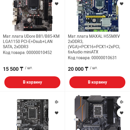
Мат.плата UDore B81/B85-KM
Мат.плата MAXAL H55MXV
LGA1150 PCI-E+Dsub+LAN
2xDDR3,
SATA, 2xDDR3
(VGA)+PCX16+PCX1+2xPCI,
6xAudio miniATX
Код товара: 00000010452
Код товара: 00000010631
15 500 ₸
/ шт.
20 000 ₸
/ шт.
В корзину
В корзину