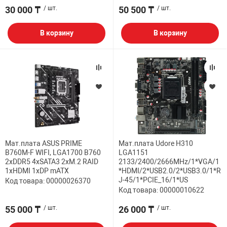
30 000 ₸
/ шт.
50 500 ₸
/ шт.
В корзину
В корзину
Мат.плата ASUS PRIME
Мат.плата Udore H310
B760M-F WIFI, LGA1700 B760
LGA1151
2xDDR5 4xSATA3 2xM.2 RAID
2133/2400/2666MHz/1*VGA/1
1xHDMI 1xDP mATX
*HDMI/2*USB2.0/2*USB3.0/1*R
J-45/1*PCIE_16/1*US
Код товара: 00000026370
Код товара: 00000010622
55 000 ₸
/ шт.
26 000 ₸
/ шт.