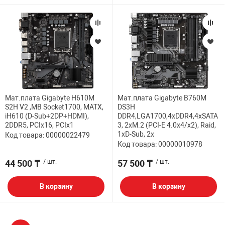
Мат.плата Gigabyte H610M
Мат.плата Gigabyte B760M
S2H V2 ,MB Socket1700, MATX,
DS3H
iH610 (D-Sub+2DP+HDMI),
DDR4,LGA1700,4xDDR4,4xSATA
2DDR5, PCIx16, PCIx1
3, 2xM.2 (PCI-E 4.0x4/x2), Raid,
1xD-Sub, 2х
Код товара: 00000022479
Код товара: 00000010978
44 500 ₸
/ шт.
57 500 ₸
/ шт.
В корзину
В корзину