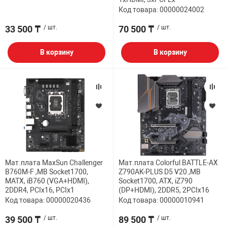
Код товара: 00000024002
33 500 ₸
/ шт.
70 500 ₸
/ шт.
В корзину
В корзину
Мат.плата MaxSun Challenger
Мат.плата Colorful BATTLE-AX
B760M-F ,MB Socket1700,
Z790AK-PLUS D5 V20 ,MB
MATX, iB760 (VGA+HDMI),
Socket1700, ATX, iZ790
2DDR4, PCIx16, PCIx1
(DP+HDMI), 2DDR5, 2PCIx16
Код товара: 00000020436
Код товара: 00000010941
39 500 ₸
/ шт.
89 500 ₸
/ шт.