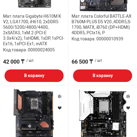
Мат.плата Gigabyte H610M K
Мат.плата Colorful BATTLE-AX
V2, LGA1700, iH610, 2xDDR5
B760M-PLUS D5 V20 ,4DDR5,S-
5600/5200/4800/4400,
1700, MATX, iB760 (DP+HDMI)
2xSATA3, 1xM.2 (PCI-E
4DDR5, PCIx16, P
3.0x4/x2), 1xHDMI, 1xDP, 1xPCI-
Код товара: 00000010939
Ex16, 1xPCI-Ex1, mATX
Код товара: 00000024005
42 000 ₸
/ шт.
66 500 ₸
/ шт.
В корзину
В корзину