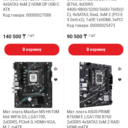
4xSATA3 4xM.2 HDMI DP USB-C
iB760, 4xDDR5
ATX
4400/4800/5200/5600/7600(O
C), 4xSATA3, Raid, 3xM.2 (PCI-E
Код товара: 00000027088
4.0x4/x2), 1хDP, 1xHDMI, 3xPCI
Код товара: 00000025473
140 500 ₸
/ шт.
90 500 ₸
/ шт.
В корзину
В корзину
Мат.плата MaxSun MS-H610M
Мат.плата ASUS PRIME
666 WIFI6 D5, LGA1700,
B760M-F, LGA1700 B760
2xDDR5, PCIe4.0, HDMI+VGA,
2xDDR5 4xSATA3 2xM.2 RAID
M.2, mATX
HDMI mATX