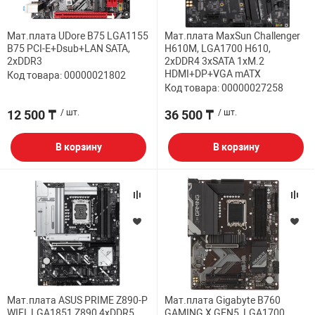
НТЫ
PCI АДАПТЕРЫ
CD-DVD ДИСКИ
USB АДАПТЕР
Мат.плата UDore B75 LGA1155
Мат.плата MaxSun Challenger
B75 PCI-E+Dsub+LAN SATA,
H610M, LGA1700 H610,
2xDDR3
2xDDR4 3xSATA 1xM.2
ЛЯ ДОМА
ЛЕНТА ДЛЯ ЧЕ
HDMI+DP+VGA mATX
Код товара: 00000021802
USB ХАБЫ
Код товара: 00000027258
ОВАЯ ТЕХНИКА
12 500 ₸
/ шт.
36 500 ₸
/ шт.
CARD RIDER
В корзину
В корзину
ОМ
НАБОР ДЛЯ СТ
Мат.плата ASUS PRIME Z890-P
Мат.плата Gigabyte B760
WIFI, LGA1851 Z890 4xDDR5
GAMING X GEN5, LGA1700,