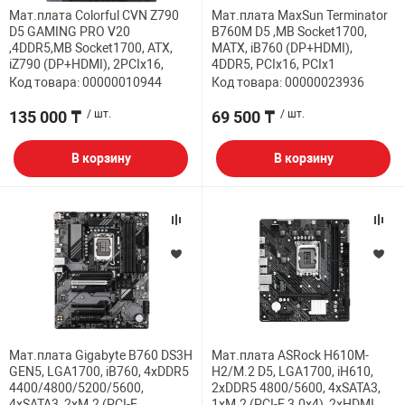
Мат.плата Colorful CVN Z790
Мат.плата MaxSun Terminator
D5 GAMING PRO V20
B760M D5 ,MB Socket1700,
,4DDR5,MB Socket1700, ATX,
MATX, iB760 (DP+HDMI),
iZ790 (DP+HDMI), 2PCIx16,
4DDR5, PCIx16, PCIx1
Код товара: 00000010944
Код товара: 00000023936
135 000 ₸
/ шт.
69 500 ₸
/ шт.
В корзину
В корзину
Мат.плата Gigabyte B760 DS3H
Мат.плата ASRock H610M-
GEN5, LGA1700, iB760, 4xDDR5
H2/M.2 D5, LGA1700, iH610,
4400/4800/5200/5600,
2xDDR5 4800/5600, 4xSATA3,
4xSATA3, 2xM.2 (PCI-E
1xM.2 (PCI-E 3.0x4), 2xHDMI,