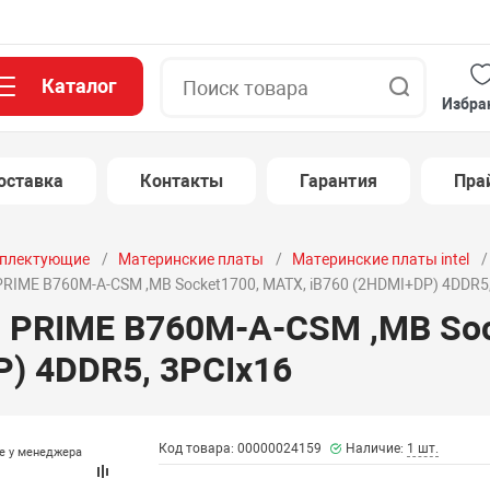
Каталог
Поиск
Избра
оставка
Контакты
Гарантия
Пра
плектующие
Материнские платы
Материнские платы intel
RIME B760M-A-CSM ,MB Socket1700, MATX, iB760 (2HDMI+DP) 4DDR5,
 PRIME B760M-A-CSM ,MB Soc
P) 4DDR5, 3PCIx16
Код товара: 00000024159
Наличие:
1 шт.
те у менеджера