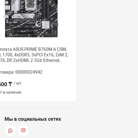
плата ASUS PRIME B760M-A CSM,
Мат.плата ASUS PRIME 
, 1700, 4xDDR5, 3xPCI-Ex16, 2xM.2,
LGA1700 2xDDR5 4xSAT
TA, DP, 2xHDMI, 2.5Gb Ethernet,
HDMI DP mATX
товара: 00000024942
Код товара: 000000108
500 ₸
/ шт.
39 000 ₸
/ шт.
т в наличии
Наличие:
1 шт.
Мы в социальных сетях