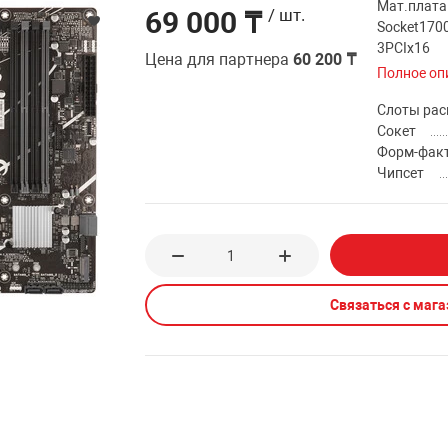
Мат.плата
69 000 ₸
/ шт.
Socket1700
3PCIx16
Цена для партнера
60 200 ₸
Полное оп
Слоты ра
Сокет
Форм-фак
Чипсет
Связаться с маг