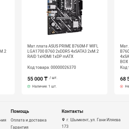
Мат.плата ASUS PRIME B760M-F WIFI,
Мат.
M.2
LGA1700 B760 2xDDR5 4xSATA3 2xM.2
B760
RAID 1xHDMI 1xDP mATX
4xSA
BOX
Код товара: 00000026370
Код 
55 000 ₸
/ шт.
68 
Наличие:
1 шт.
Не
Помощь
Контакты
г. Шымкент, ул. Гани Иляева
ния
Оплата и доставка
173
Гарантия