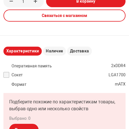
В корзину
НТЫ
PCI АДАПТЕРЫ
CD-DVD ДИСКИ
USB АДАПТЕР
Связаться с магазином
ЛЯ ДОМА
ЛЕНТА ДЛЯ ЧЕ
USB ХАБЫ
ОВАЯ ТЕХНИКА
CARD RIDER
Характеристики
Наличие
Доставка
ОМ
2xDDR4
Оперативная память
НАБОР ДЛЯ СТ
Сокет
LGA1700
mATX
Формат
Подберите похожие по характеристикам товары,
выбрав одно или несколько свойств
Выбрано:
0