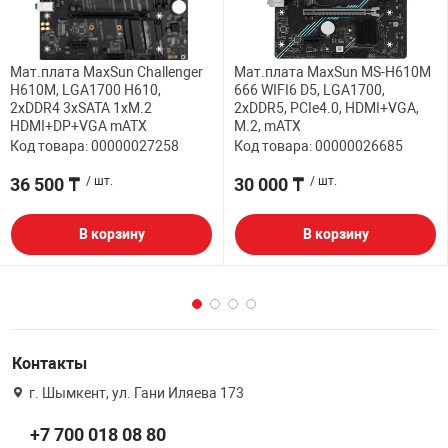
Мат.плата MaxSun Challenger
Мат.плата MaxSun MS-H610M
H610M, LGA1700 H610,
666 WIFI6 D5, LGA1700,
2xDDR4 3xSATA 1xM.2
2xDDR5, PCIe4.0, HDMI+VGA,
HDMI+DP+VGA mATX
M.2, mATX
Код товара: 00000027258
Код товара: 00000026685
36 500 ₸
/ шт.
30 000 ₸
/ шт.
В корзину
В корзину
Контакты
г. Шымкент, ул. Гани Иляева 173
+7 700 018 08 80