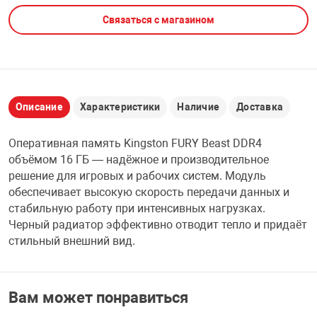
Связаться с магазином
НТЫ
PCI АДАПТЕРЫ
CD-DVD ДИСКИ
USB АДАПТЕР
ЛЯ ДОМА
ЛЕНТА ДЛЯ ЧЕ
USB ХАБЫ
Описание
Характеристики
Наличие
Доставка
ОВАЯ ТЕХНИКА
CARD RIDER
Оперативная память Kingston FURY Beast DDR4
ОМ
объёмом 16 ГБ — надёжное и производительное
НАБОР ДЛЯ СТ
решение для игровых и рабочих систем. Модуль
обеспечивает высокую скорость передачи данных и
стабильную работу при интенсивных нагрузках.
Черный радиатор эффективно отводит тепло и придаёт
стильный внешний вид.
Вам может понравиться