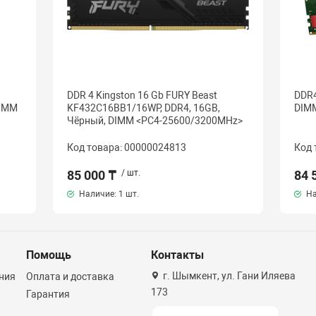
DDR 4 Kingston 16 Gb FURY Beast
DDR4
DIMM
KF432C16BB1/16WP, DDR4, 16GB,
DIMM
Чёрный, DIMM <PC4-25600/3200MHz>
Код товара: 00000024813
Код 
85 000 ₸
/ шт.
84 
Наличие:
1 шт.
На
Помощь
Контакты
г. Шымкент, ул. Гани Иляева
ния
Оплата и доставка
173
Гарантия