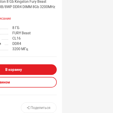
ton 8 Gb Kingston Fury Beast
BB/8WP DDR4 DIMM 8Gb 3200MHz
исание
8 ГБ
FURY Beast
CL16
и
DDR4
3200 МГц
В корзину
азином
Поделиться