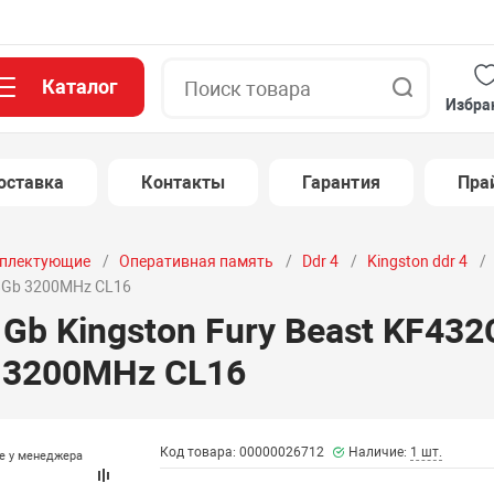
Каталог
Поиск
Избра
оставка
Контакты
Гарантия
Пра
плектующие
Оперативная память
Ddr 4
Kingston ddr 4
8Gb 3200MHz CL16
 Gb Kingston Fury Beast KF4
 3200MHz CL16
Код товара: 00000026712
Наличие:
1 шт.
те у менеджера