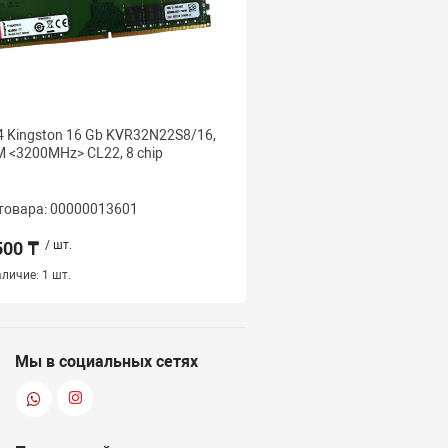
 Kingston 16 Gb KVR32N22S8/16,
DDR4 Kingston 16 Gb KI
 <3200MHz> CL22, 8 chip
KF432C16BBK2/16 (Kit 2
16GB, DIMM <PC4-2560
Чёрный
товара: 00000013601
Код товара: 000000228
500 ₸
/ шт.
94 500 ₸
/ шт.
личие:
1 шт.
Нет в наличии
Мы в социальных сетях