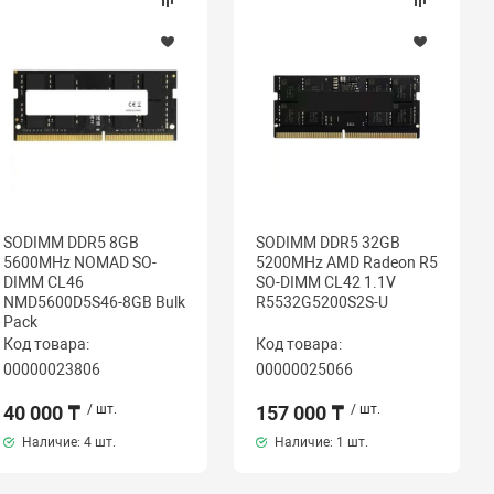
SODIMM DDR5 8GB
SODIMM DDR5 32GB
5600MHz NOMAD SO-
5200MHz AMD Radeon R5
DIMM CL46
SO-DIMM CL42 1.1V
NMD5600D5S46-8GB Bulk
R5532G5200S2S-U
Pack
Код товара:
Код товара:
00000023806
00000025066
40 000 ₸
/ шт.
157 000 ₸
/ шт.
Наличие:
4 шт.
Наличие:
1 шт.