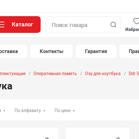
Каталог
Поиск
Избра
оставка
Контакты
Гарантия
Пра
плектующие
Оперативная память
Озу для ноутбука
Ddr 
ука
и
По алфавиту
По цене