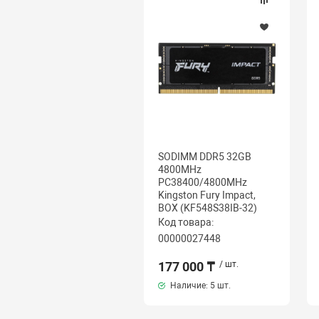
SODIMM DDR5 32GB
4800MHz
PC38400/4800MHz
Kingston Fury Impact,
BOX (KF548S38IB-32)
Код товара:
00000027448
177 000 ₸
/ шт.
Наличие:
5 шт.