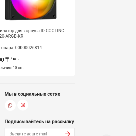
илятор для корпуса ID-COOLING
Вентилятор для корпус
20-ARGB-KR
AS-120-ARGB-WR
товара: 00000026814
Код товара: 000000268
00 ₸
/ шт.
2 500 ₸
/ шт.
личие:
10 шт.
Наличие:
24 шт.
Мы в социальных сетях
Подписывайтесь на рассылку