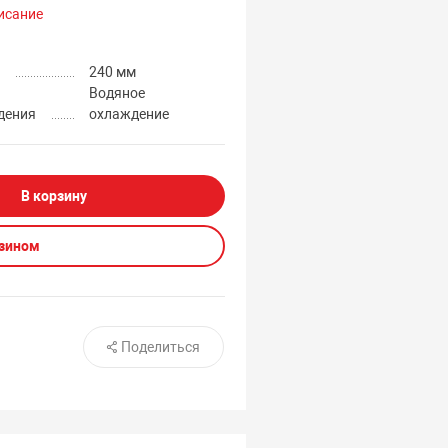
исание
а
240 мм
Водяное
дения
охлаждение
В корзину
азином
Поделиться