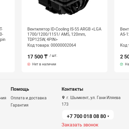
T-
Вентилятор ID-Cooling IS-55 ARGB <LGA
Вент
0-
1700/1200/1151/ AM5, 120mm,
AS-1
pin
TDP125W, 4PIN>
Код товара: 00000002064
Код 
17 500 ₸
/ шт.
2 5
Нет в наличии
На
Помощь
Контакты
г. Шымкент, ул. Гани Иляева
ния
Оплата и доставка
173
Гарантия
+7 700 018 08 80
Заказать звонок