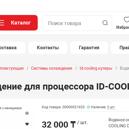
Каталог
Поиск
Избра
оставка
Контакты
Гарантия
Пра
плектующие
Системы охлаждения
Id-cooling кулеры
Водя
ение для процессора ID-CO
Код товара: 00000021653
Наличие:
2 шт.
те у менеджера
Водяное о
32 000 ₸
/ шт.
COOLING 