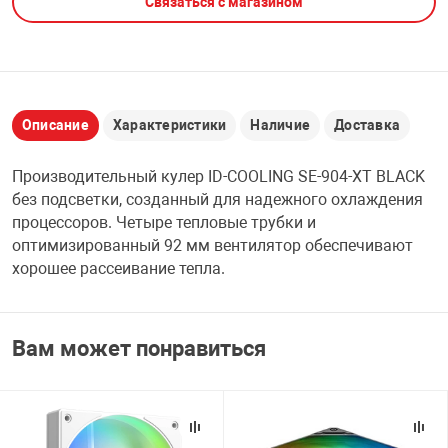
Связаться с магазином
НТЫ
PCI АДАПТЕРЫ
CD-DVD ДИСКИ
USB АДАПТЕР
ЛЯ ДОМА
ЛЕНТА ДЛЯ ЧЕ
USB ХАБЫ
Описание
Характеристики
Наличие
Доставка
ОВАЯ ТЕХНИКА
Производительный кулер ID-COOLING SE-904-XT BLACK
CARD RIDER
без подсветки, созданный для надежного охлаждения
ОМ
процессоров. Четыре тепловые трубки и
НАБОР ДЛЯ СТ
оптимизированный 92 мм вентилятор обеспечивают
хорошее рассеивание тепла.
Вам может понравиться