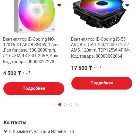
Вентилятор ID-Cooling NO-
Вентилятор ID-Cooling IS-55
12015-XT-ARGB SNOW, 12cm
ARGB <LGA 1700/1200/1151/
,Fan for case, 500-2000rpm,
AM5, 120mm, TDP125W, 4PIN>
54.6CFM, 13.8-31.2dBA, 4pin
Код товара: 00000002064
Код товара: 00000027278
17 500 ₸
/ шт.
4 500 ₸
/ шт.
Подробнее
Подробнее
Контакты
г. Шымкент, ул. Гани Иляева 173