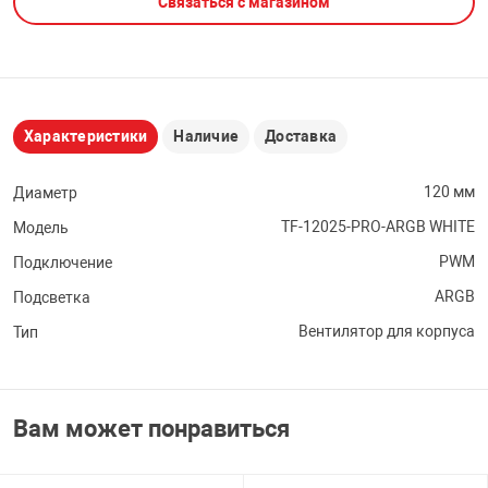
Связаться с магазином
НТЫ
PCI АДАПТЕРЫ
CD-DVD ДИСКИ
USB АДАПТЕР
ЛЯ ДОМА
ЛЕНТА ДЛЯ ЧЕ
USB ХАБЫ
Характеристики
Наличие
Доставка
ОВАЯ ТЕХНИКА
CARD RIDER
120 мм
Диаметр
TF-12025-PRO-ARGB WHITE
Модель
ОМ
НАБОР ДЛЯ СТ
PWM
Подключение
ARGB
Подсветка
Вентилятор для корпуса
Тип
Вам может понравиться