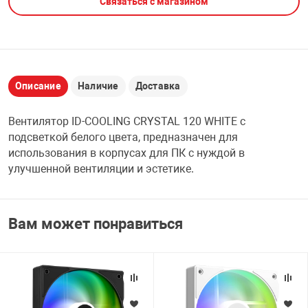
Связаться с магазином
НТЫ
PCI АДАПТЕРЫ
CD-DVD ДИСКИ
USB АДАПТЕР
ЛЯ ДОМА
ЛЕНТА ДЛЯ ЧЕ
USB ХАБЫ
Описание
Наличие
Доставка
ОВАЯ ТЕХНИКА
Вентилятор ID-COOLING CRYSTAL 120 WHITE с
CARD RIDER
подсветкой белого цвета, предназначен для
ОМ
использования в корпусах для ПК с нуждой в
НАБОР ДЛЯ СТ
улучшенной вентиляции и эстетике.
Вам может понравиться