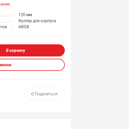
сание
120 мм
Куллер для корпуса
етки
ARGB
В корзину
азином
Поделиться