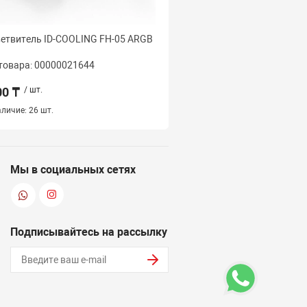
етвитель ID-COOLING FH-05 ARGB
Вентилятор для корпус
TF-12025-WHITE
товара: 00000021644
Код товара: 000000243
00 ₸
/ шт.
2 500 ₸
/ шт.
личие:
26 шт.
Нет в наличии
Мы в социальных сетях
Подписывайтесь на рассылку