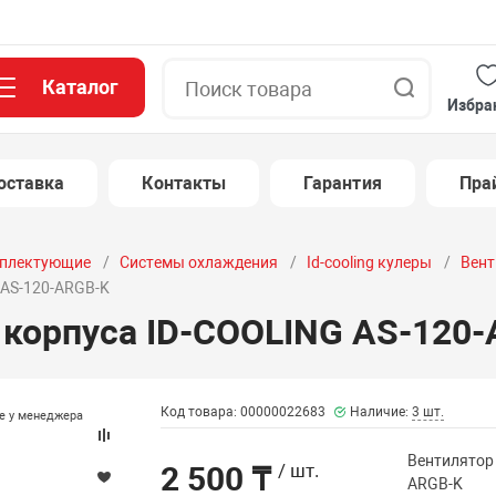
Каталог
Поиск
Избра
оставка
Контакты
Гарантия
Пра
плектующие
Системы охлаждения
Id-cooling кулеры
Вент
 AS-120-ARGB-K
 корпуса ID-COOLING AS-120
Код товара: 00000022683
Наличие:
3 шт.
те у менеджера
Вентилятор 
2 500 ₸
/ шт.
ARGB-K