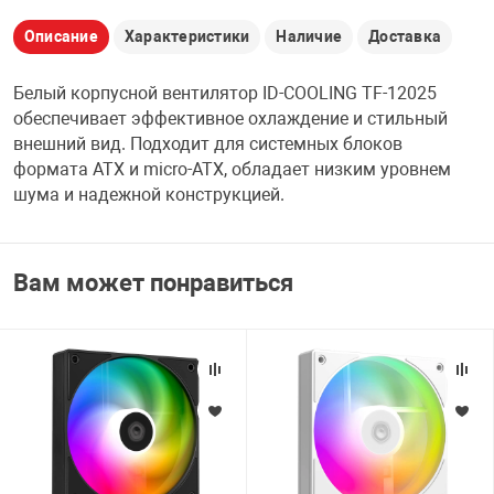
НТЫ
PCI АДАПТЕРЫ
CD-DVD ДИСКИ
Описание
Характеристики
Наличие
Доставка
USB АДАПТЕР
Белый корпусной вентилятор ID-COOLING TF-12025
ЛЯ ДОМА
ЛЕНТА ДЛЯ ЧЕ
обеспечивает эффективное охлаждение и стильный
USB ХАБЫ
внешний вид. Подходит для системных блоков
формата ATX и micro-ATX, обладает низким уровнем
ОВАЯ ТЕХНИКА
шума и надежной конструкцией.
CARD RIDER
ОМ
НАБОР ДЛЯ СТ
Вам может понравиться