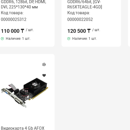
GDDR6, 128bit, DP, HDMI,
GDDR6/64bit, [GV-
DVI, 225*130*40 мм
R65XTEAGLE-4GD]
Код товара:
Код товара:
00000025312
00000022052
110 000 ₸
/ шт.
120 500 ₸
/ шт.
Наличие:
1 шт.
Наличие:
1 шт.
Видеокарта 4 Gb AFOX