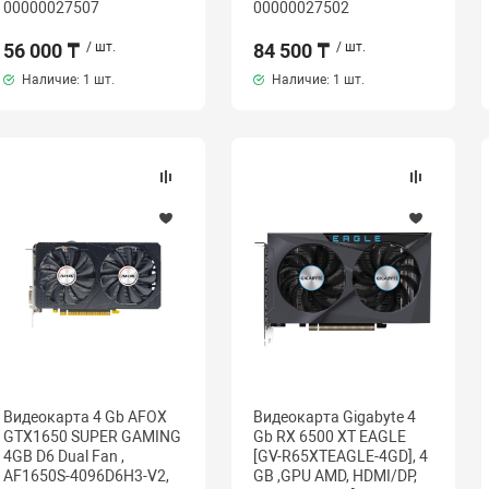
00000027507
00000027502
56 000 ₸
/ шт.
84 500 ₸
/ шт.
Наличие:
1 шт.
Наличие:
1 шт.
Видеокарта 4 Gb AFOX
Видеокарта Gigabyte 4
GTX1650 SUPER GAMING
Gb RX 6500 XT EAGLE
4GB D6 Dual Fan ,
[GV-R65XTEAGLE-4GD], 4
AF1650S-4096D6H3-V2,
GB ,GPU AMD, HDMI/DP,