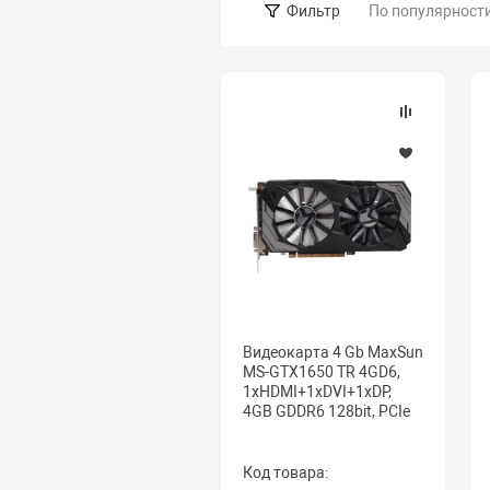
По популярност
Фильтр
Видеокарта 4 Gb MaxSun
MS-GTX1650 TR 4GD6,
1хHDMI+1xDVI+1xDP,
4GB GDDR6 128bit, PCIe
Код товара: