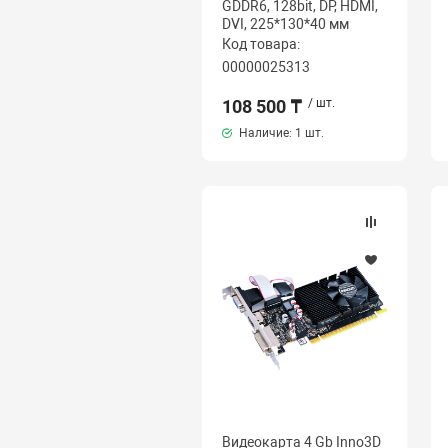
GDDR6, 128bit, DP, HDMI,
DVI, 225*130*40 мм
Код товара:
00000025313
108 500 ₸
/ шт.
Наличие:
1 шт.
Видеокарта 4 Gb Inno3D