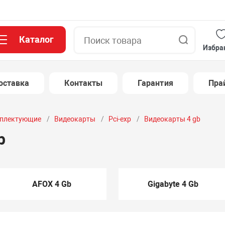
Каталог
Поиск
Избра
оставка
Контакты
Гарантия
Пра
плектующие
Видеокарты
Pci-exp
Видеокарты 4 gb
b
AFOX 4 Gb
Gigabyte 4 Gb