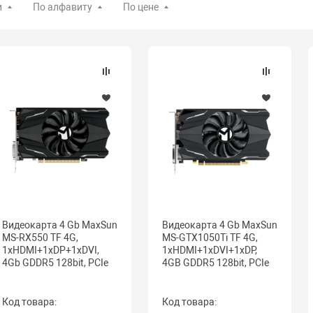
и
По алфавиту
По цене
Видеокарта 4 Gb MaxSun
Видеокарта 4 Gb MaxSun
MS-RX550 TF 4G,
MS-GTX1050Ti TF 4G,
1хHDMI+1xDP+1xDVI,
1хHDMI+1xDVI+1xDP,
4Gb GDDR5 128bit, PCIe
4GB GDDR5 128bit, PCIe
Код товара:
Код товара: