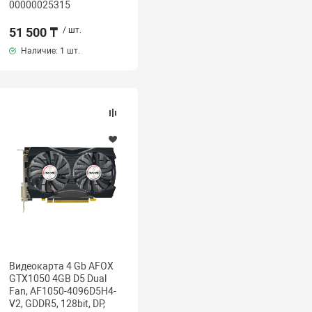
00000025315
51 500 ₸
/ шт.
Наличие:
1 шт.
Видеокарта 4 Gb AFOX
GTX1050 4GB D5 Dual
Fan, AF1050-4096D5H4-
V2, GDDR5, 128bit, DP,