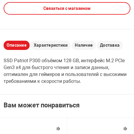
Связаться с магазином
НТЫ
PCI АДАПТЕРЫ
CD-DVD ДИСКИ
USB АДАПТЕР
ЛЯ ДОМА
ЛЕНТА ДЛЯ ЧЕ
USB ХАБЫ
Описание
Характеристики
Наличие
Доставка
ОВАЯ ТЕХНИКА
CARD RIDER
SSD Patriot P300 объёмом 128 GB, интерфейс M.2 PCIe
ОМ
Gen3 x4 для быстрого чтения и записи данных,
НАБОР ДЛЯ СТ
оптимален для геймеров и пользователей с высокими
требованиями к скорости работы.
Вам может понравиться