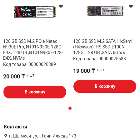
128 GB SSD M.2 PCIe Netac
128 GB SSD M.2 SATA HikSemi
N930E Pro, NT01N930E-128G-
(Hikvision), HS-SSD-E100N
E4X, 128 GB ,NT01N930E-128-
128G, 128 GB ,SATA 6Gb/s
E4X, NVMe
Код товара: 00000025588
Код товара: 00000026389
19 000 ₸
/ шт.
20 000 ₸
/ шт.
В корзину
В корзину
Контакты
г. Шымкент, ул. Гани Иляева 173