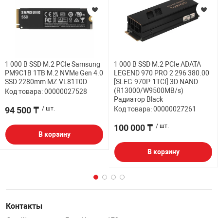
1 000 B SSD M.2 PCIe Samsung
1 000 B SSD M.2 PCIe ADATA
PM9C1B 1TB M.2 NVMe Gen 4.0
LEGEND 970 PRO 2 296 380.00
SSD 2280mm MZ-VL81T0D
[SLEG-970P-1TCI] 3D NAND
(R13000/W9500MB/s)
Код товара: 00000027528
Радиатор Black
94 500 ₸
/ шт.
Код товара: 00000027261
100 000 ₸
/ шт.
В корзину
В корзину
Контакты