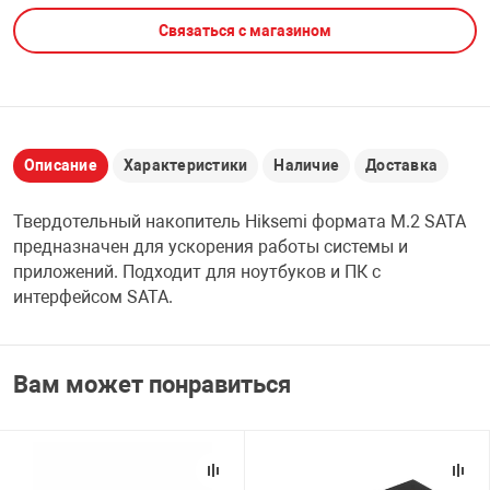
Связаться с магазином
НТЫ
PCI АДАПТЕРЫ
CD-DVD ДИСКИ
USB АДАПТЕР
ЛЯ ДОМА
ЛЕНТА ДЛЯ ЧЕ
USB ХАБЫ
Описание
Характеристики
Наличие
Доставка
ОВАЯ ТЕХНИКА
CARD RIDER
Твердотельный накопитель Hiksemi формата M.2 SATA
ОМ
предназначен для ускорения работы системы и
НАБОР ДЛЯ СТ
приложений. Подходит для ноутбуков и ПК с
интерфейсом SATA.
Вам может понравиться