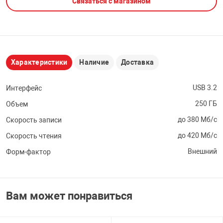
Связаться с магазином
НТЫ
PCI АДАПТЕРЫ
CD-DVD ДИСКИ
USB АДАПТЕР
ЛЯ ДОМА
ЛЕНТА ДЛЯ ЧЕ
USB ХАБЫ
Характеристики
Наличие
Доставка
ОВАЯ ТЕХНИКА
CARD RIDER
USB 3.2
Интерфейс
250 ГБ
Объем
ОМ
НАБОР ДЛЯ СТ
до 380 Мб/с
Скорость записи
до 420 Мб/с
Скорость чтения
Внешний
Форм-фактор
Вам может понравиться