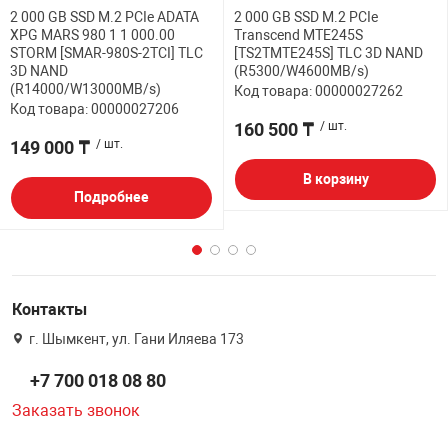
2 000 GB SSD M.2 PCIe ADATA
2 000 GB SSD M.2 PCIe
XPG MARS 980 1 1 000.00
Transcend MTE245S
STORM [SMAR-980S-2TCI] TLC
[TS2TMTE245S] TLC 3D NAND
3D NAND
(R5300/W4600MB/s)
(R14000/W13000MB/s)
Код товара: 00000027262
Код товара: 00000027206
160 500 ₸
/ шт.
149 000 ₸
/ шт.
В корзину
Подробнее
Контакты
г. Шымкент, ул. Гани Иляева 173
+7 700 018 08 80
Заказать звонок