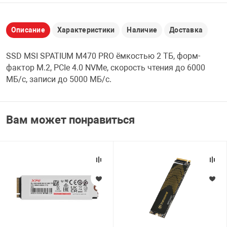
НТЫ
PCI АДАПТЕРЫ
CD-DVD ДИСКИ
USB АДАПТЕР
Описание
Характеристики
Наличие
Доставка
ЛЯ ДОМА
ЛЕНТА ДЛЯ ЧЕ
SSD MSI SPATIUM M470 PRO ёмкостью 2 ТБ, форм-
USB ХАБЫ
фактор M.2, PCIe 4.0 NVMe, скорость чтения до 6000
ОВАЯ ТЕХНИКА
МБ/с, записи до 5000 МБ/с.
CARD RIDER
ОМ
Вам может понравиться
НАБОР ДЛЯ СТ