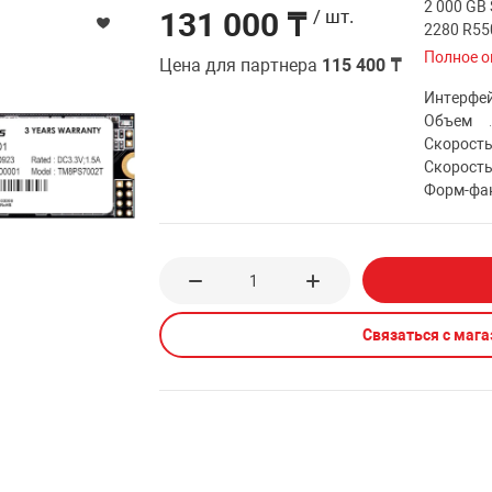
2 000 GB
131 000 ₸
/ шт.
2280 R5
Полное о
Цена для партнера
115 400 ₸
Интерфе
Объем
Скорость
Скорость
Форм-фа
Связаться с маг