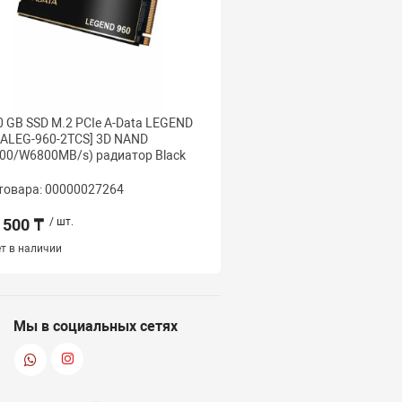
0 GB SSD M.2 PCIe A-Data LEGEND
2 000 GB SSD M.2 PCIe Pa
[ALEG-960-2TCS] 3D NAND
P400LP2KGM28H, 2 TB ,
00/W6800MB/s) радиатор Black
товара: 00000027264
Код товара: 000000263
 500 ₸
/ шт.
154 500 ₸
/ шт.
т в наличии
Наличие:
1 шт.
Мы в социальных сетях