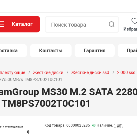
Каталог
Поиск
Избра
оставка
Контакты
Гарантия
Пра
плектующие
Жесткие диски
Жесткие диски ssd
2 000 ssd
50/W500MB/s TM8PS7002T0C101
eamGroup MS30 M.2 SATA 228
 TM8PS7002T0C101
Код товара: 00000025285
Наличие:
1 шт.
те у менеджера