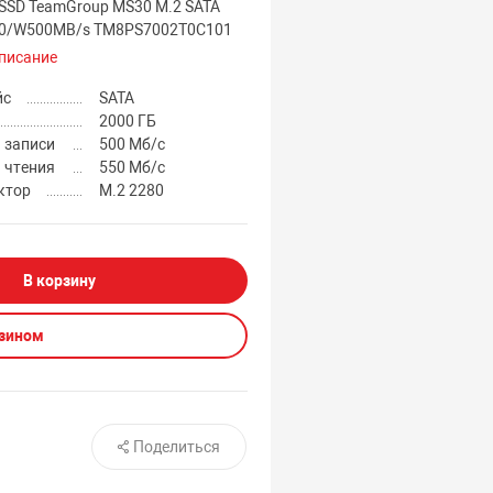
 SSD TeamGroup MS30 M.2 SATA
50/W500MB/s TM8PS7002T0C101
писание
йс
SATA
2000 ГБ
 записи
500 Мб/с
 чтения
550 Мб/с
ктор
M.2 2280
В корзину
азином
Поделиться