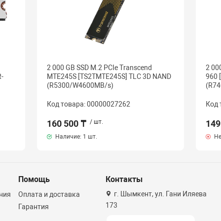
2 000 GB SSD M.2 PCIe Transcend
2 00
-
MTE245S [TS2TMTE245S] TLC 3D NAND
960 
(R5300/W4600MB/s)
(R74
Код товара: 00000027262
Код 
160 500 ₸
/ шт.
149
Наличие:
1 шт.
Не
Помощь
Контакты
г. Шымкент, ул. Гани Иляева
ния
Оплата и доставка
173
Гарантия