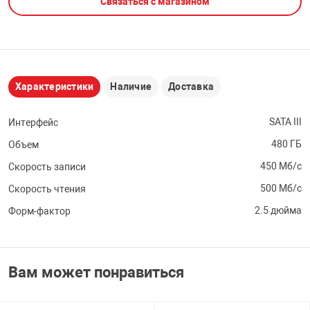
Связаться с магазином
НТЫ
PCI АДАПТЕРЫ
CD-DVD ДИСКИ
USB АДАПТЕР
ЛЯ ДОМА
ЛЕНТА ДЛЯ ЧЕ
USB ХАБЫ
Характеристики
Наличие
Доставка
ОВАЯ ТЕХНИКА
CARD RIDER
SATA III
Интерфейс
480 ГБ
Объем
ОМ
НАБОР ДЛЯ СТ
450 Мб/с
Скорость записи
500 Мб/с
Скорость чтения
2.5 дюйма
Форм-фактор
Вам может понравиться