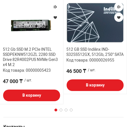
512 Gb SSD M.2 PCIe INTEL
512 GB SSD Indilinx IND-
SSDPEKNW512GZL 2280 SSD
S325S512GX, 512Gb, 2'50" SATA
Drive 82R4002PUS NVMe Gen3
Код товара: 00000026955
x4 M.2
Код товара: 00000005423
46 500 ₸
/ шт.
47 000 ₸
/ шт.
В корзину
В корзину
Контакты