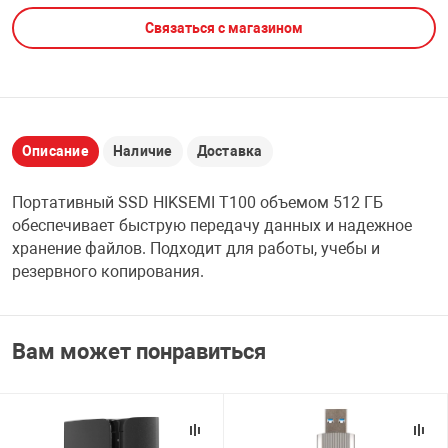
Связаться с магазином
НТЫ
PCI АДАПТЕРЫ
CD-DVD ДИСКИ
USB АДАПТЕР
ЛЯ ДОМА
ЛЕНТА ДЛЯ ЧЕ
USB ХАБЫ
Описание
Наличие
Доставка
ОВАЯ ТЕХНИКА
CARD RIDER
Портативный SSD HIKSEMI T100 объемом 512 ГБ
ОМ
обеспечивает быструю передачу данных и надежное
НАБОР ДЛЯ СТ
хранение файлов. Подходит для работы, учебы и
резервного копирования.
Вам может понравиться