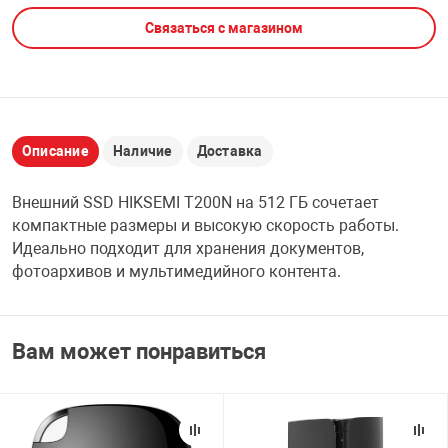
Связаться с магазином
НТЫ
PCI АДАПТЕРЫ
CD-DVD ДИСКИ
USB АДАПТЕР
ЛЯ ДОМА
ЛЕНТА ДЛЯ ЧЕ
USB ХАБЫ
Описание
Наличие
Доставка
ОВАЯ ТЕХНИКА
CARD RIDER
Внешний SSD HIKSEMI T200N на 512 ГБ сочетает
ОМ
компактные размеры и высокую скорость работы.
НАБОР ДЛЯ СТ
Идеально подходит для хранения документов,
фотоархивов и мультимедийного контента.
Вам может понравиться