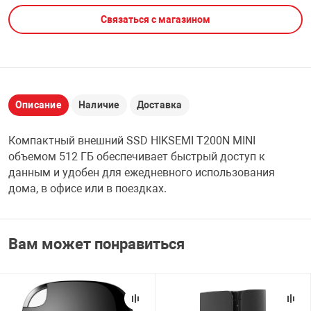
Связаться с магазином
НТЫ
PCI АДАПТЕРЫ
CD-DVD ДИСКИ
USB АДАПТЕР
ЛЯ ДОМА
ЛЕНТА ДЛЯ ЧЕ
USB ХАБЫ
Описание
Наличие
Доставка
ОВАЯ ТЕХНИКА
CARD RIDER
Компактный внешний SSD HIKSEMI T200N MINI
ОМ
объемом 512 ГБ обеспечивает быстрый доступ к
НАБОР ДЛЯ СТ
данным и удобен для ежедневного использования
дома, в офисе или в поездках.
Вам может понравиться