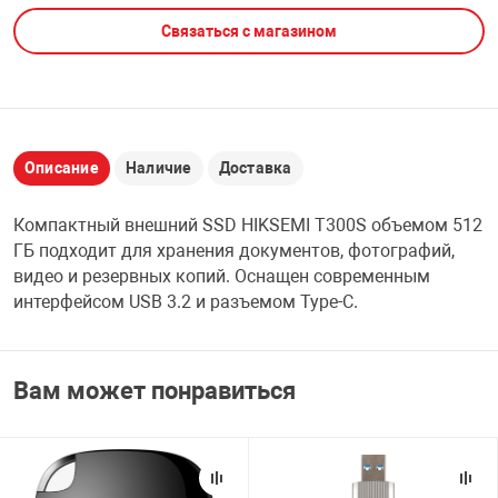
Связаться с магазином
НТЫ
PCI АДАПТЕРЫ
CD-DVD ДИСКИ
USB АДАПТЕР
ЛЯ ДОМА
ЛЕНТА ДЛЯ ЧЕ
USB ХАБЫ
Описание
Наличие
Доставка
ОВАЯ ТЕХНИКА
CARD RIDER
Компактный внешний SSD HIKSEMI T300S объемом 512
ОМ
ГБ подходит для хранения документов, фотографий,
НАБОР ДЛЯ СТ
видео и резервных копий. Оснащен современным
интерфейсом USB 3.2 и разъемом Type-C.
Вам может понравиться