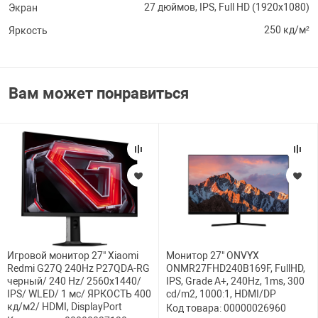
27 дюймов, IPS, Full HD (1920x1080)
Экран
250 кд/м²
Яркость
Вам может понравиться
Игровой монитор 27" Xiaomi
Монитор 27" ONVYX
Redmi G27Q 240Hz P27QDA-RG
ONMR27FHD240B169F, FullHD,
черный/ 240 Hz/ 2560x1440/
IPS, Grade A+, 240Hz, 1ms, 300
IPS/ WLED/ 1 мс/ ЯРКОСТЬ 400
cd/m2, 1000:1, HDMI/DP
кд/м2/ HDMI, DisplayPort
Код товара: 00000026960