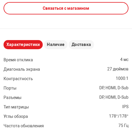
Связаться с магазином
НТЫ
PCI АДАПТЕРЫ
CD-DVD ДИСКИ
USB АДАПТЕР
ЛЯ ДОМА
ЛЕНТА ДЛЯ ЧЕ
USB ХАБЫ
Характеристики
Наличие
Доставка
ОВАЯ ТЕХНИКА
CARD RIDER
4 мс
Время отклика
ОМ
27 дюймов
Диагональ экрана
НАБОР ДЛЯ СТ
1000:1
Контрастность
DP, HDMI, D-Sub
Порты
DP, HDMI, D-Sub
Разъемы
IPS
Тип матрицы
178°/178°
Углы обзора
75 Гц
Частота обновления