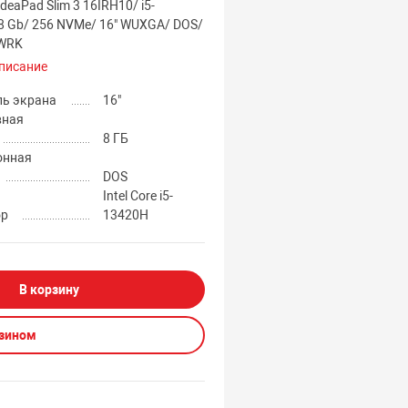
eaPad Slim 3 16IRH10/ i5-
8 Gb/ 256 NVMe/ 16" WUXGA/ DOS/
WRK
писание
ль экрана
16"
вная
8 ГБ
онная
DOS
Intel Core i5-
ор
13420H
В корзину
азином