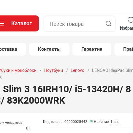
Каталог
Поиск
Избра
оставка
Контакты
Гарантия
Пра
тбуки и моноблоки
Ноутбуки
Lenovo
LENOVO IdeaPad Slim
K
Slim 3 16IRH10/ i5-13420H/ 8
S/ 83K2000WRK
Код товара: 00000025442
Наличие:
1 шт.
те у менеджера