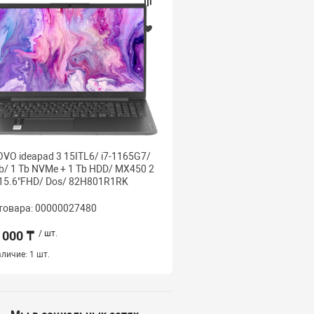
VO ideapad 3 15ITL6/ i7-1165G7/
LENOVO ideapad 3 15ITL
b/ 1 Tb NVMe + 1 Tb HDD/ MX450 2
20 Gb/ 1 Tb NVMe + 1 T
15.6"FHD/ Dos/ 82H801R1RK
GB/ 15.6"FHD/ Dos/ 82
товара: 00000027480
Код товара: 000000274
 000 ₸
/ шт.
383 500 ₸
/ шт.
личие:
1 шт.
Наличие:
1 шт.