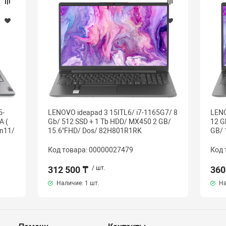
5-
LENOVO ideapad 3 15ITL6/ i7-1165G7/ 8
LENO
A (
Gb/ 512 SSD + 1 Tb HDD/ MX450 2 GB/
12 G
n11/
15.6"FHD/ Dos/ 82H801R1RK
GB/ 
Код товара: 00000027479
Код 
312 500 ₸
/ шт.
360
Наличие:
1 шт.
На