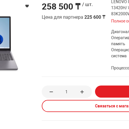
LENOVO Id
258 500 ₸
/ шт.
13420H/ 
83K2000
Цена для партнера
225 600 ₸
Полное о
Диагона
Операти
память
Операци
система
Процесс
Связаться с маг