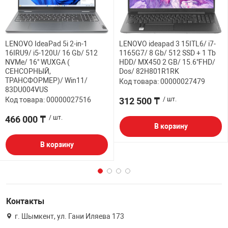
LENOVO IdeaPad 5i 2-in-1
LENOVO ideapad 3 15ITL6/ i7-
16IRU9/ i5-120U/ 16 Gb/ 512
1165G7/ 8 Gb/ 512 SSD + 1 Tb
NVMe/ 16" WUXGA (
HDD/ MX450 2 GB/ 15.6"FHD/
СЕНСОРНЫЙ,
Dos/ 82H801R1RK
ТРАНСФОРМЕР)/ Win11/
Код товара: 00000027479
83DU004VUS
Код товара: 00000027516
312 500 ₸
/ шт.
466 000 ₸
/ шт.
В корзину
В корзину
Контакты
г. Шымкент, ул. Гани Иляева 173