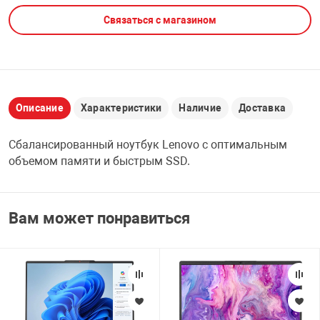
Связаться с магазином
НТЫ
PCI АДАПТЕРЫ
CD-DVD ДИСКИ
USB АДАПТЕР
ЛЯ ДОМА
ЛЕНТА ДЛЯ ЧЕ
USB ХАБЫ
Описание
Характеристики
Наличие
Доставка
ОВАЯ ТЕХНИКА
CARD RIDER
Сбалансированный ноутбук Lenovo с оптимальным
ОМ
объемом памяти и быстрым SSD.
НАБОР ДЛЯ СТ
Вам может понравиться