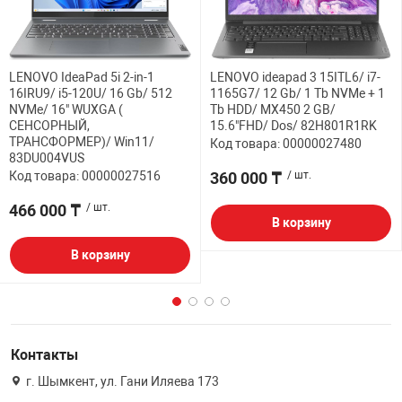
LENOVO IdeaPad 5i 2-in-1
LENOVO ideapad 3 15ITL6/ i7-
16IRU9/ i5-120U/ 16 Gb/ 512
1165G7/ 12 Gb/ 1 Tb NVMe + 1
NVMe/ 16" WUXGA (
Tb HDD/ MX450 2 GB/
СЕНСОРНЫЙ,
15.6"FHD/ Dos/ 82H801R1RK
ТРАНСФОРМЕР)/ Win11/
Код товара: 00000027480
83DU004VUS
Код товара: 00000027516
360 000 ₸
/ шт.
466 000 ₸
/ шт.
В корзину
В корзину
Контакты
г. Шымкент, ул. Гани Иляева 173