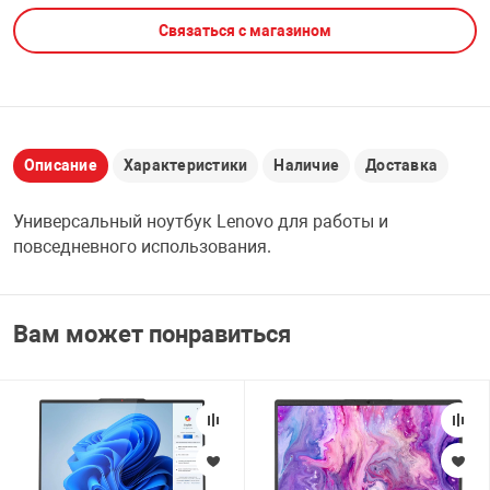
Связаться с магазином
НТЫ
PCI АДАПТЕРЫ
CD-DVD ДИСКИ
USB АДАПТЕР
ЛЯ ДОМА
ЛЕНТА ДЛЯ ЧЕ
USB ХАБЫ
Описание
Характеристики
Наличие
Доставка
ОВАЯ ТЕХНИКА
CARD RIDER
Универсальный ноутбук Lenovo для работы и
ОМ
повседневного использования.
НАБОР ДЛЯ СТ
Вам может понравиться