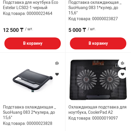
Подставка для ноутбука Eco
Подставка охлаждающая _
Estelar LCS02-1 черный
SuoHuang 083 1*кулер, до
НТЫ
PCI АДАПТЕРЫ
CD-DVD ДИСКИ
15,6"
Код товара: 00000022464
USB АДАПТЕР
Код товара: 00000023827
ЛЯ ДОМА
ЛЕНТА ДЛЯ ЧЕ
12 500 ₸
/ шт.
5 000 ₸
/ шт.
USB ХАБЫ
В корзину
В корзину
ОВАЯ ТЕХНИКА
CARD RIDER
ОМ
НАБОР ДЛЯ СТ
Подставка охлаждающая _
Охлаждающая подставка для
SuoHuang 083 2*кулера, до
ноутбука, CoolerPad A2
15,6"
Код товара: 00000019097
Код товара: 00000023828