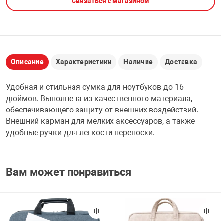
Связаться с магазином
НТЫ
PCI АДАПТЕРЫ
CD-DVD ДИСКИ
USB АДАПТЕР
ЛЯ ДОМА
ЛЕНТА ДЛЯ ЧЕ
USB ХАБЫ
Описание
Характеристики
Наличие
Доставка
ОВАЯ ТЕХНИКА
Удобная и стильная сумка для ноутбуков до 16
CARD RIDER
дюймов. Выполнена из качественного материала,
ОМ
обеспечивающего защиту от внешних воздействий.
НАБОР ДЛЯ СТ
Внешний карман для мелких аксессуаров, а также
удобные ручки для легкости переноски.
Вам может понравиться