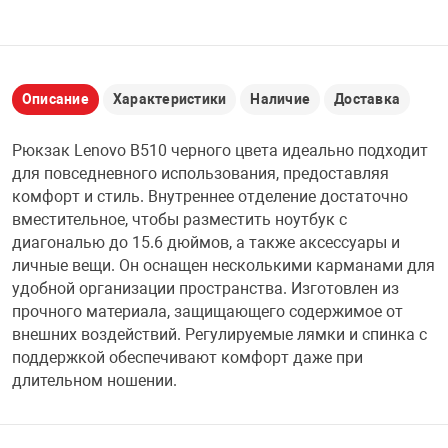
НТЫ
PCI АДАПТЕРЫ
CD-DVD ДИСКИ
USB АДАПТЕР
ЛЯ ДОМА
ЛЕНТА ДЛЯ ЧЕ
Описание
Характеристики
Наличие
Доставка
USB ХАБЫ
Рюкзак Lenovo B510 черного цвета идеально подходит
ОВАЯ ТЕХНИКА
для повседневного использования, предоставляя
CARD RIDER
комфорт и стиль. Внутреннее отделение достаточно
ОМ
вместительное, чтобы разместить ноутбук с
НАБОР ДЛЯ СТ
диагональю до 15.6 дюймов, а также аксессуары и
личные вещи. Он оснащен несколькими карманами для
удобной организации пространства. Изготовлен из
прочного материала, защищающего содержимое от
внешних воздействий. Регулируемые лямки и спинка с
поддержкой обеспечивают комфорт даже при
длительном ношении.