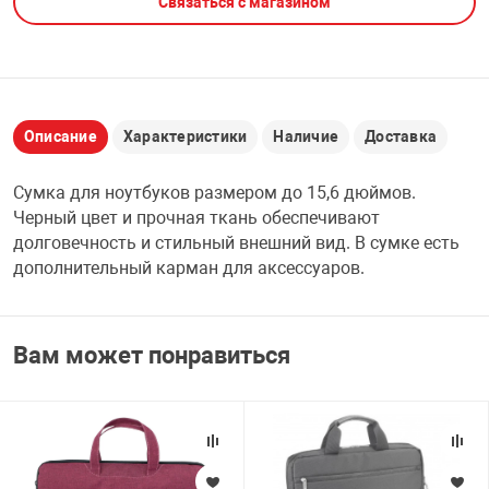
Связаться с магазином
НТЫ
PCI АДАПТЕРЫ
CD-DVD ДИСКИ
USB АДАПТЕР
ЛЯ ДОМА
ЛЕНТА ДЛЯ ЧЕ
USB ХАБЫ
Описание
Характеристики
Наличие
Доставка
ОВАЯ ТЕХНИКА
Сумка для ноутбуков размером до 15,6 дюймов.
CARD RIDER
Черный цвет и прочная ткань обеспечивают
ОМ
долговечность и стильный внешний вид. В сумке есть
НАБОР ДЛЯ СТ
дополнительный карман для аксессуаров.
Вам может понравиться