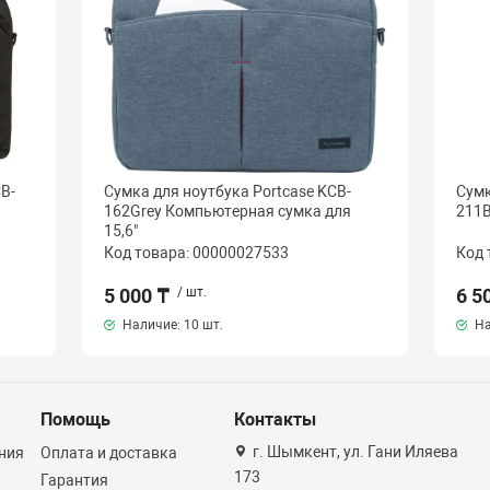
B-
Сумка для ноутбука Portcase KCB-
Сумк
162Grey Компьютерная сумка для
211B
15,6"
Код товара: 00000027533
Код 
5 000 ₸
/ шт.
6 5
Наличие:
10 шт.
На
Помощь
Контакты
г. Шымкент, ул. Гани Иляева
ния
Оплата и доставка
173
Гарантия