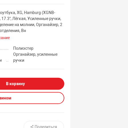
оутбука, XG, Hamburg (XGNB-
, 17.3", Лёгкая, Усиленные ручки,
еление на молнии, Органайзер, 2
отделения, Вн
сание
Полиэстер
Органайзер, усиленные
и
ручки
В корзину
азином
Поделиться