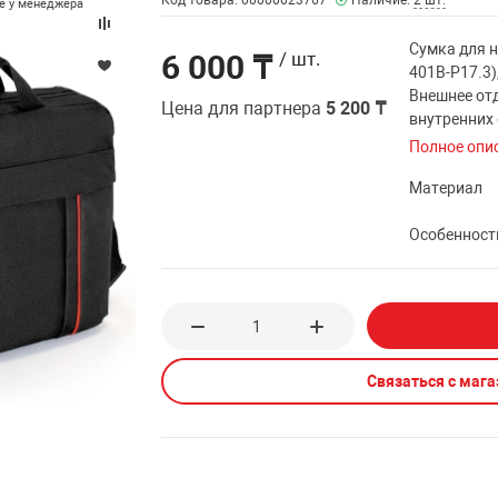
Код товара: 00000023767
Наличие:
2 шт.
те у менеджера
Сумка для н
6 000 ₸
/ шт.
401B-P17.3)
Внешнее отд
Цена для партнера
5 200 ₸
внутренних 
Полное опи
Материал
Особенност
Связаться с маг