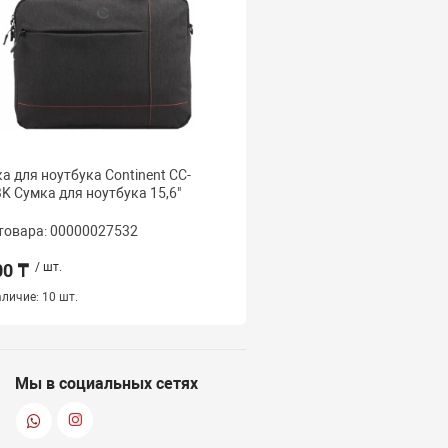
а для ноутбука Continent CC-
Сумка для ноутбука S
K Сумка для ноутбука 15,6"
BG Сумки для ноутбуков
товара: 00000027532
Код товара: 000000275
00 ₸
/ шт.
5 500 ₸
/ шт.
личие:
10 шт.
Наличие:
10 шт.
Мы в социальных сетях