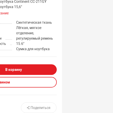
оутбука Continent CC-211GY
оутбука 15,6"
сание
Синтетическая ткань
Лёгкая, мягкое
отделение,
и
регулируемый ремень
ость
15.6"
Сумка для ноутбука
В корзину
азином
Поделиться