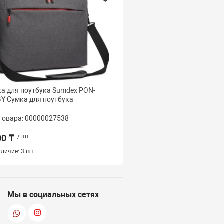
а для ноутбука Sumdex PON-
Сумка для ноутбука S
Y Сумка для ноутбука
BG Сумки для ноутбуков
товара: 00000027538
Код товара: 000000275
00 ₸
/ шт.
5 500 ₸
/ шт.
личие:
3 шт.
Наличие:
10 шт.
Мы в социальных сетях