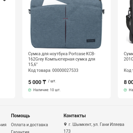
Сумка для ноутбука Portcase KCB-
Сумк
162Grey Компьютерная сумка для
201G
15,6"
Код товара: 00000027533
Код 
5 000 ₸
/ шт.
8 0
Наличие:
10 шт.
На
Помощь
Контакты
г. Шымкент, ул. Гани Иляева
ния
Оплата и доставка
173
Гарантия