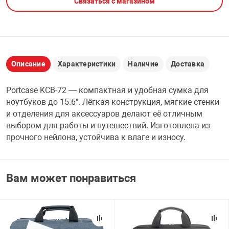
Связаться с магазином
НТЫ
PCI АДАПТЕРЫ
CD-DVD ДИСКИ
USB АДАПТЕР
ЛЯ ДОМА
ЛЕНТА ДЛЯ ЧЕ
USB ХАБЫ
Описание
Характеристики
Наличие
Доставка
ОВАЯ ТЕХНИКА
Portcase KCB-72 — компактная и удобная сумка для
CARD RIDER
ноутбуков до 15.6". Лёгкая конструкция, мягкие стенки
ОМ
и отделения для аксессуаров делают её отличным
НАБОР ДЛЯ СТ
выбором для работы и путешествий. Изготовлена из
прочного нейлона, устойчива к влаге и износу.
Вам может понравиться