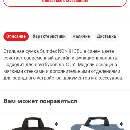
Связаться с магазином
НТЫ
PCI АДАПТЕРЫ
CD-DVD ДИСКИ
USB АДАПТЕР
ЛЯ ДОМА
ЛЕНТА ДЛЯ ЧЕ
USB ХАБЫ
Описание
Характеристики
Наличие
Доставка
ОВАЯ ТЕХНИКА
Стильная сумка Sumdex NON-913BU в синем цвете
CARD RIDER
сочетает современный дизайн и функциональность.
ОМ
Подходит для ноутбуков до 15,6". Модель оснащена
НАБОР ДЛЯ СТ
мягкими стенками и дополнительными отделениями
для зарядного устройства, документов и аксессуаров.
Вам может понравиться