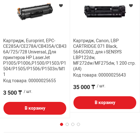
Картридж, Europrint, EPC-
Картридж, Canon, LBP
CE285A/CE278A/CB435A/CB43
CARTRIDGE 071 Black,
6A/725/728 Universal, Для
5645C002, для i-SENSYS
принтеров HP LaserJet
LBP122dw,
P1005/P1006,P1500/P1503/P1
MF272dw/MF275dw, 1 200 стр.
504/P1505/P1506/P1503n/M1
(А4)
1
Код товара: 00000025643
Код товара: 00000025655
35 000 ₸
/ шт.
3 500 ₸
/ шт.
В корзину
В корзину