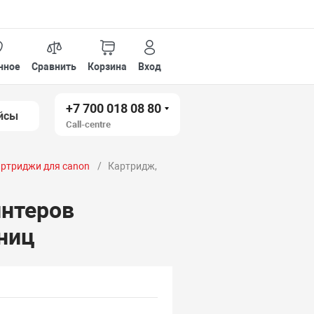
нное
Сравнить
Корзина
Вход
+7 700 018 08 80
йсы
Call-centre
ртриджи для canon
Картридж,
интеров
ниц