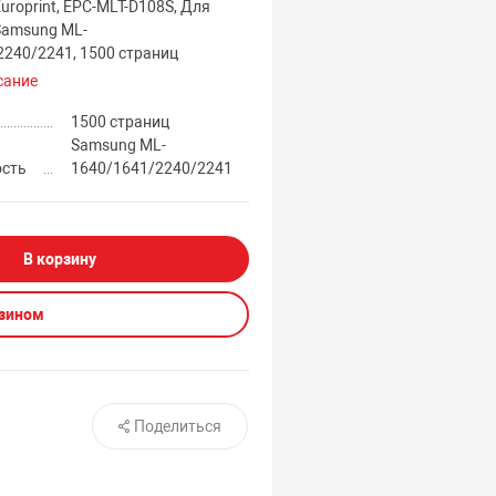
uroprint, EPC-MLT-D108S, Для
Samsung ML-
2240/2241, 1500 страниц
сание
1500 страниц
Samsung ML-
ость
1640/1641/2240/2241
В корзину
азином
Поделиться