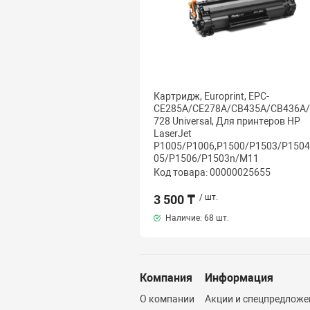
Картридж, Europrint, EPC-
CE285A/CE278A/CB435A/CB436A/
728 Universal, Для принтеров HP
LaserJet
P1005/P1006,P1500/P1503/P1504
05/P1506/P1503n/M11
Код товара: 00000025655
3 500 ₸
/ шт.
Наличие:
68 шт.
Компания
Информация
О компании
Акции и спецпредложе