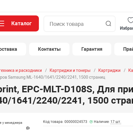
Каталог
Поиск
Избра
оставка
Контакты
Гарантия
Пра
техника и расходники
Картриджи и тонеры
Картриджи
Ка
теров Samsung ML-1640/1641/2240/2241, 1500 страниц
rint, EPC-MLT-D108S, Для пр
0/1641/2240/2241, 1500 стра
Код товара: 00000024573
Наличие:
17 шт.
те у менеджера