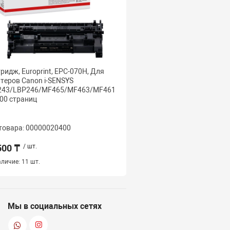
ридж, Europrint, EPC-070H, Для
Картридж, Europrint, E
теров Canon i-SENSYS
принтеров Canon imag
243/LBP246/MF465/MF463/MF461
LBP122dw/MF272dw/MF
200 страниц
страниц.
товара: 00000020400
Код товара: 000000075
500 ₸
/ шт.
4 500 ₸
/ шт.
личие:
11 шт.
Наличие:
12 шт.
Мы в социальных сетях