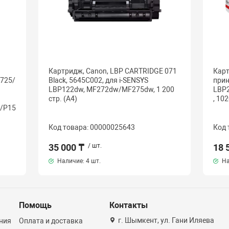
Картридж, Canon, LBP CARTRIDGE 071
Карт
725/
Black, 5645C002, для i-SENSYS
прин
LBP122dw, MF272dw/MF275dw, 1 200
LBP
стр. (А4)
, 10
/P15
Код товара: 00000025643
Код 
35 000 ₸
/ шт.
18 
Наличие:
4 шт.
На
Помощь
Контакты
г. Шымкент, ул. Гани Иляева
ния
Оплата и доставка