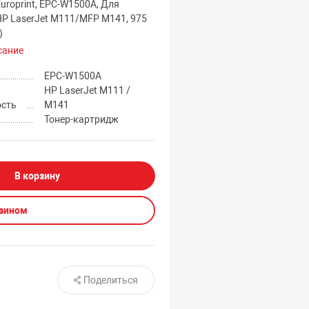
uroprint, EPC-W1500A, Для
HP LaserJet M111/MFP M141, 975
)
сание
EPC-W1500A
HP LaserJet M111 /
ость
M141
Тонер-картридж
В корзину
азином
Поделиться