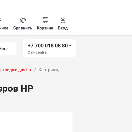
нное
Сравнить
Корзина
Вход
+7 700 018 08 80
йсы
Call-centre
ртриджи для hp
Картридж,
еров HP