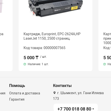
ра
Картридж, Europrint, EPC-2624A,HP
Карт
LaserJet 1150, 2500 страниц,
прин
1000
Код товара: 00000007565
Код 
5 000 ₸
/ шт.
5 5
Наличие:
1 шт.
На
Помощь
Контакты
г. Шымкент, ул. Гани Иляева
ния
Оплата и доставка
173
Гарантия
+7 700 018 08 80