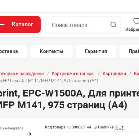
Каталог
Поиск
Избра
оставка
Контакты
Гарантия
Пра
техника и расходники
Картриджи и тонеры
Картриджи
Ка
в HP LaserJet M111/MFP M141, 975 страниц (А4)
print, EPC-W1500A, Для принт
FP M141, 975 страниц (А4)
Код товара: 00000026144
Наличие:
9 шт.
те у менеджера