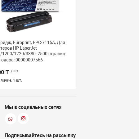
ридж, Europrint, EPC-7115A, Для
Картридж, Europrint, E
теров HP LaserJet
LaserJet P3015, 6000 ст
/1200/1220/3380, 2500 страниц
товара: 00000007566
Код товара: 000000075
00 ₸
/ шт.
10 000 ₸
/ шт.
личие:
1 шт.
Наличие:
1 шт.
Мы в социальных сетях
Подписывайтесь на рассылку