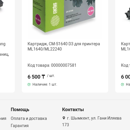
ung
Картридж, CM-S1640 D3 для принтера
Карт
ML1640/ML22240
ML1
аниц,
Код товара: 00000007581
Код 
6 500 ₸
/ шт.
6 0
Наличие:
1 шт.
На
Помощь
Контакты
г. Шымкент, ул. Гани Иляева
ния
Оплата и доставка
173
Гарантия