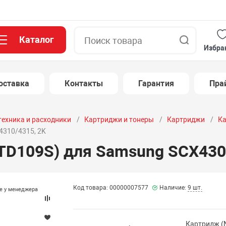
Каталог
Поиск
Избра
оставка
Контакты
Гарантия
Пра
техника и расходники
Картриджи и тонеры
Картриджи
Ка
4310/4315, 2K
D109S) для Samsung SCX4300
Код товара: 00000007577
Наличие:
9 шт.
те у менеджера
Картридж (