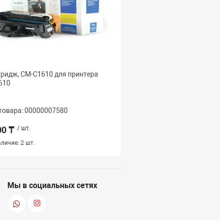
ридж, CM-C1610 для принтера
Картридж, Samsung NV
610
для ML-
1010/1020/1210/1220M
00/4600/8
товара: 00000007580
Код товара: 000000075
00 ₸
/ шт.
4 000 ₸
/ шт.
личие:
2 шт.
Наличие:
3 шт.
Мы в социальных сетях