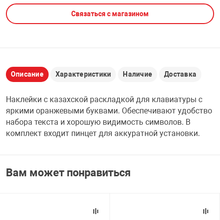
Связаться с магазином
НТЫ
PCI АДАПТЕРЫ
CD-DVD ДИСКИ
USB АДАПТЕР
ЛЯ ДОМА
ЛЕНТА ДЛЯ ЧЕ
USB ХАБЫ
Описание
Характеристики
Наличие
Доставка
ОВАЯ ТЕХНИКА
CARD RIDER
Наклейки с казахской раскладкой для клавиатуры с
ОМ
яркими оранжевыми буквами. Обеспечивают удобство
НАБОР ДЛЯ СТ
набора текста и хорошую видимость символов. В
комплект входит пинцет для аккуратной установки.
Вам может понравиться