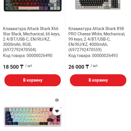
ФИЛЬТР
32" дюймов
МЕДИАКОНВЕР
КА И РАСХОДНИКИ
СИСТЕМЫ ОХЛ
ДЕНЕЖНЫЕ Я
РАЗВЕТВИТЕЛ
ПОЛКА ДЛЯ М
ВЕБ КАМЕРЫ
Мониторы с диа
АНТЕННЫ И К
38.5" дюймов
Клавиатура Attack Shark X66
Клавиатура Attack Shark X98
БОРУДОВАНИЕ
КОРПУСА
СТАЦИОНАРНЫ
ПРИНАДЛЕЖНО
ПОЛКА СТАЦИ
Star Black, Mechanical, 66 keys,
PRO Cheese White, Mechanical,
КОВРИКИ
ИНТЕРАКТИВН
2.4/BT/USB-C, EN/RU/KZ,
99 keys, 2.4/BT/USB-C,
СЕТЕВЫЕ КАРТ
Кронштейны дл
3000mAh, RGB,
EN/RU/KZ, 4000mAh,
ЕСКАЯ ТЕХНИКА
БЛОКИ ПИТАН
КАРТРИДЖИ И
Проекторов
(6972792470504)
(6972792470559)
ФЛЕШ КАРТЫ
EXTENDER УДЛ
Код товара: 00000026490
Код товара: 00000026493
ПАТЧ КОРД
ВИТОЙ ПАРЕ
18 500 ₸
/ шт.
26 000 ₸
/ шт.
ОТЕХНИКА
CD ПРИВОДЫ
КАЛЬКУЛЯТОР
ТВ ТЮНЕРЫ И 
КОННЕКТОРА
В корзину
В корзину
 ОБОРУДОВАНИЕ
ЗВУКОВЫЕ ПЛ
ТЕРМОПАСТЫ
НАУШНИКИ И 
PoE АДАПТЕРЫ
РЫ
МАТРИЦЫ ДЛЯ
ЧИСТЯЩИЕ СР
РАЗВЕТВИТЕЛ
КАБЕЛИ
ПРОГРАММНОЕ
БАТАРЕЙКИ И
ОПТОВОЛОКНО
ПЕРЕХОДНИКИ
КОМПЛЕКТУЮ