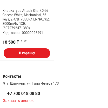
НТЫ
PCI АДАПТЕРЫ
CD-DVD ДИСКИ
Клавиатура Attack Shark X66
USB АДАПТЕР
Cheese White, Mechanical, 66
keys, 2.4/BT/USB-C, EN/RU/KZ,
ЛЯ ДОМА
ЛЕНТА ДЛЯ ЧЕ
3000mAh, RGB,
USB ХАБЫ
(6972792471389)
Код товара: 00000026491
ОВАЯ ТЕХНИКА
18 500 ₸
/ шт.
CARD RIDER
ОМ
В корзину
НАБОР ДЛЯ СТ
Контакты
г. Шымкент, ул. Гани Иляева 173
+7 700 018 08 80
Заказать звонок