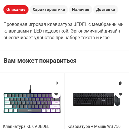
НТЫ
PCI АДАПТЕРЫ
CD-DVD ДИСКИ
Описание
Характеристики
Наличие
Доставка
USB АДАПТЕР
Проводная игровая клавиатура JEDEL с мембранными
ЛЯ ДОМА
ЛЕНТА ДЛЯ ЧЕ
клавишами и LED-подсветкой. Эргономичный дизайн
USB ХАБЫ
обеспечивает удобство при наборе текста и игре.
ОВАЯ ТЕХНИКА
CARD RIDER
Вам может понравиться
ОМ
НАБОР ДЛЯ СТ
Клавиатура KL 69 JEDEL
Клавиатура + Мышь WS 750