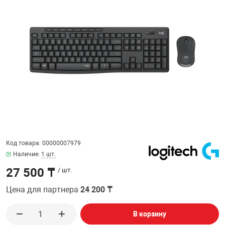
ФИЛЬТР
32" дюймов
МЕДИАКОНВЕР
КА И РАСХОДНИКИ
СИСТЕМЫ ОХЛ
ДЕНЕЖНЫЕ Я
РАЗВЕТВИТЕЛ
ПОЛКА ДЛЯ М
ВЕБ КАМЕРЫ
Мониторы с диа
АНТЕННЫ И К
38.5" дюймов
БОРУДОВАНИЕ
КОРПУСА
СТАЦИОНАРНЫ
ПРИНАДЛЕЖНО
ПОЛКА СТАЦИ
КОВРИКИ
ИНТЕРАКТИВН
СЕТЕВЫЕ КАРТ
Кронштейны дл
ЕСКАЯ ТЕХНИКА
БЛОКИ ПИТАН
КАРТРИДЖИ И
Проекторов
ФЛЕШ КАРТЫ
EXTENDER УДЛ
ПАТЧ КОРД
ВИТОЙ ПАРЕ
ОТЕХНИКА
CD ПРИВОДЫ
КАЛЬКУЛЯТОР
ТВ ТЮНЕРЫ И 
КОННЕКТОРА
Код товара: 00000007979
 ОБОРУДОВАНИЕ
ЗВУКОВЫЕ ПЛ
ТЕРМОПАСТЫ
Наличие:
1 шт.
НАУШНИКИ И 
PoE АДАПТЕРЫ
27 500 ₸
/ шт.
РЫ
МАТРИЦЫ ДЛЯ
ЧИСТЯЩИЕ СР
РАЗВЕТВИТЕЛ
КАБЕЛИ
Цена для партнера
24 200 ₸
ПРОГРАММНОЕ
БАТАРЕЙКИ И
ОПТОВОЛОКНО
В корзину
ПЕРЕХОДНИКИ
КОМПЛЕКТУЮ