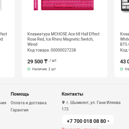
fect
Клавиатура MCHOSE Ace 68 Hall Effect
Клав
ed
Rose Red, Ice Rhino Magnetic Switch,
White
Wired
BT5.
Код товара: 00000027238
Код 
29 500 ₸
/ шт.
43 
Наличие:
2 шт.
На
Помощь
Контакты
г. Шымкент, ул. Гани Иляева
ния
Оплата и доставка
173
Гарантия
+7 700 018 08 80