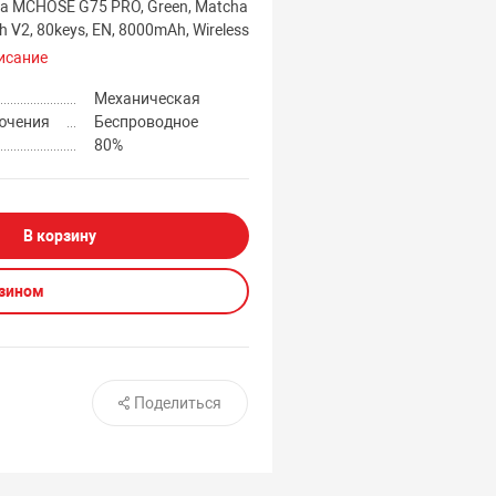
а MCHOSE G75 PRO, Green, Matcha
h V2, 80keys, EN, 8000mAh, Wireless
исание
Механическая
ючения
Беспроводное
80%
В корзину
азином
Поделиться