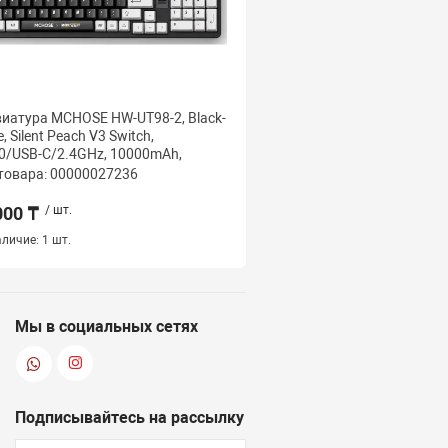
иатура MCHOSE HW-UT98-2, Black-
Клавиатура MCHOSE G75
, Silent Peach V3 Switch,
Pink, Matcha Latte Switc
0/USB-C/2.4GHz, 10000mAh,
8000mAh, Wireless
товара: 00000027236
Код товара: 000000272
000 ₸
/ шт.
32 500 ₸
/ шт.
личие:
1 шт.
Наличие:
2 шт.
Мы в социальных сетях
Подписывайтесь на рассылку