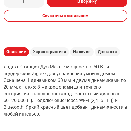
В корзину
НТЫ
PCI АДАПТЕРЫ
CD-DVD ДИСКИ
USB АДАПТЕР
Связаться с магазином
ЛЯ ДОМА
ЛЕНТА ДЛЯ ЧЕ
USB ХАБЫ
ОВАЯ ТЕХНИКА
CARD RIDER
Описание
Характеристики
Наличие
Доставка
ОМ
Яндекс Станция Дуо Макс с мощностью 60 Вт и
НАБОР ДЛЯ СТ
поддержкой Zigbee для управления умным домом.
Оснащена 1 динамиком 63 мм и двумя динамиками по
20 мм, а также 8 микрофонами для точного
восприятия голосовых команд. Частотный диапазон
60–20 000 Гц. Подключение через Wi-Fi (2,4–5 ГГц) и
Bluetooth. Яркий красный цвет добавит динамичности в
любой интерьер.