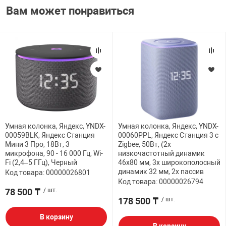
Вам может понравиться
Умная колонка, Яндекс, YNDX-
Умная колонка, Яндекс, YNDX-
00059BLK, Яндекс Станция
00060PPL, Яндекс Станция 3 с
Мини 3 Про, 18Вт, 3
Zigbee, 50Вт, (2х
микрофона, 90 - 16 000 Гц, Wi-
низкочастотный динамик
Fi (2,4–5 ГГц), Черный
46х80 мм, 3х широкополосный
динамик 32 мм, 2х пассив
Код товара: 00000026801
Код товара: 00000026794
78 500 ₸
/ шт.
178 500 ₸
/ шт.
В корзину
В корзину