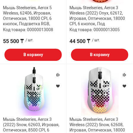
Мышь Steelseries, Aerox 5
Мышь Steelseries, Aerox 3
НТЫ
PCI АДАПТЕРЫ
CD-DVD ДИСКИ
Wireless, 62406, Игровая,
Wireless (2022) Onyx, 62612,
USB АДАПТЕР
Оптическая, 18000 CPI, 6
Игровая, Оптическая, 18000
кнопок, Подсветка RGB,
CPI, 6 кнопок, Под
ЛЯ ДОМА
ЛЕНТА ДЛЯ ЧЕ
Код товара: 00000013008
Код товара: 00000013005
USB ХАБЫ
55 500 ₸
/ шт.
44 500 ₸
/ шт.
ОВАЯ ТЕХНИКА
CARD RIDER
В корзину
В корзину
ОМ
НАБОР ДЛЯ СТ
Мышь Steelseries, Aerox 3
Мышь Steelseries, Aerox 3
(2022) Snow, 62603, Игровая,
Wireless (2022) Snow, 62608,
Оптическая, 8500 CPI, 6
Игровая, Оптическая, 18000